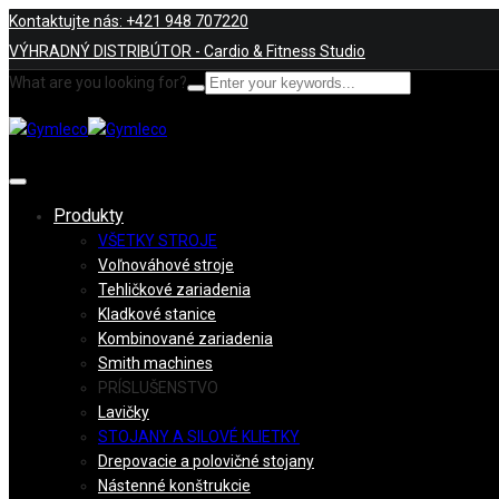
Kontaktujte nás: +421 948 707220
VÝHRADNÝ DISTRIBÚTOR - Cardio & Fitness Studio
What are you looking for?
Produkty
VŠETKY STROJE
Voľnováhové stroje
Tehličkové zariadenia
Kladkové stanice
Kombinované zariadenia
Smith machines
PRÍSLUŠENSTVO
Lavičky
STOJANY A SILOVÉ KLIETKY
Drepovacie a polovičné stojany
Nástenné konštrukcie