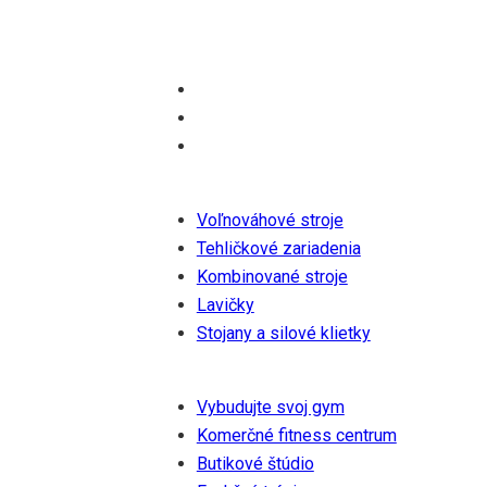
zanietená pre wellness a zdravie a verí, že ich par
Produkty
Voľnováhové stroje
Tehličkové zariadenia
Kombinované stroje
Lavičky
Stojany a silové klietky
Riešenia
Vybudujte svoj gym
Komerčné fitness centrum
Butikové štúdio