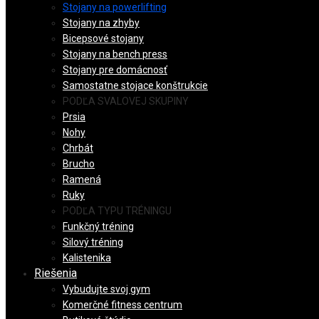
Stojany na powerlifting
Stojany na zhyby
Bicepsové stojany
Stojany na bench press
Stojany pre domácnosť
Samostatne stojace konštrukcie
PODĽA SVALOVEJ SKUPINY
Prsia
Nohy
Chrbát
Brucho
Ramená
Ruky
PODĽA TYPU TRÉNINGU
Funkčný tréning
Silový tréning
Kalistenika
Riešenia
Vybudujte svoj gym
Komerčné fitness centrum