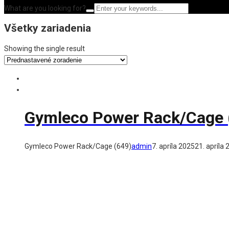
What are you looking for?
Všetky zariadenia
Showing the single result
Gymleco Power Rack/Cage 
Gymleco Power Rack/Cage (649)
admin
7. apríla 2025
21. apríla
Gymleco
Od roku 1994 sa Gymleco zameriava na navrhovani