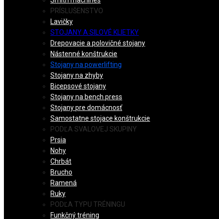
Smith machines
PRÍSLUŠENSTVO
Lavičky
STOJANY A SILOVÉ KLIETKY
Drepovacie a polovičné stojany
Nástenné konštrukcie
Stojany na powerlifting
Stojany na zhyby
Bicepsové stojany
Stojany na bench press
Stojany pre domácnosť
Samostatne stojace konštrukcie
PODĽA SVALOVEJ SKUPINY
Prsia
Nohy
Chrbát
Brucho
Ramená
Ruky
PODĽA TYPU TRÉNINGU
Funkčný tréning