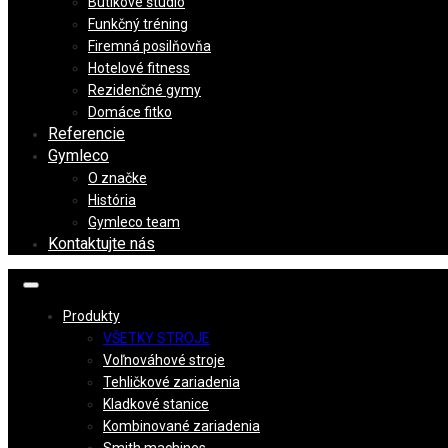
Butikové štúdio
Funkčný tréning
Firemná posilňovňa
Hotelové fitness
Rezidenčné gymy
Domáce fitko
Referencie
Gymleco
O značke
História
Gymleco team
Kontaktujte nás
Produkty
VŠETKY STROJE
Voľnováhové stroje
Tehličkové zariadenia
Kladkové stanice
Kombinované zariadenia