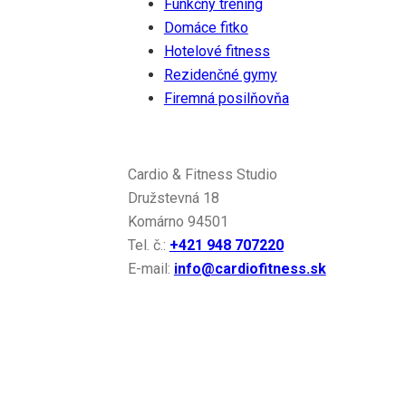
Funkčný tréning
Domáce fitko
Hotelové fitness
Rezidenčné gymy
Firemná posilňovňa
Kontakt
Cardio & Fitness Studio
Družstevná 18
Komárno 94501
Tel. č.:
+421 948 707220
E-mail:
info@cardiofitness.sk
Gymleco