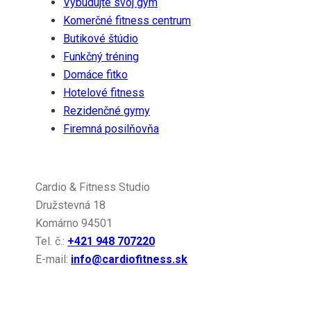
Vybudujte svoj gym
Komerčné fitness centrum
Butikové štúdio
Funkčný tréning
Domáce fitko
Hotelové fitness
Rezidenčné gymy
Firemná posilňovňa
Kontakt
Cardio & Fitness Studio
Družstevná 18
Komárno 94501
Tel. č.:
+421 948 707220
E-mail:
info@cardiofitness.sk