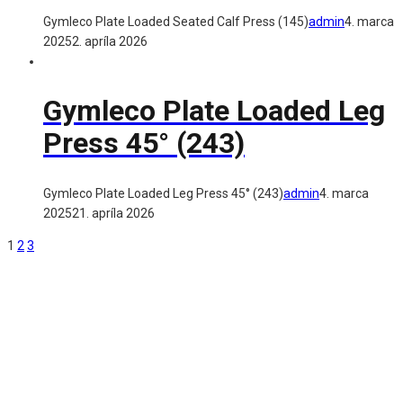
Gymleco Plate Loaded Seated Calf Press (145)
admin
4. marca
2025
2. apríla 2026
Gymleco Plate Loaded Leg
Press 45° (243)
Gymleco Plate Loaded Leg Press 45° (243)
admin
4. marca
2025
21. apríla 2026
1
2
3
Gymleco
Od roku 1994 sa Gymleco zameriava na navrhovanie
funkčného tréningového vybavenia najvyššej kvality,