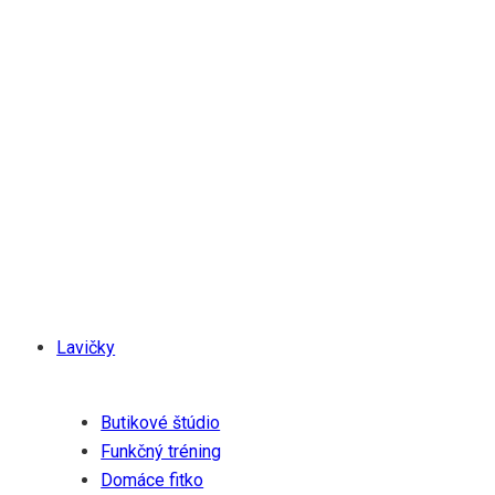
Gymleco
Od roku 1994 sa Gymleco zameriava na navrhovanie
funkčného tréningového vybavenia najvyššej kvality,
ktoré je udržateľné a nevyžaduje žiadnu údržbu.
Spoločnosť je zanietená pre wellness a zdravie a verí,
že ich partneri a zákazníci sa pridajú k ich cieľu vytvoriť
zdravšiu a udržateľnejšiu budúcnosť.
Produkty
Lavičky
Riešenia
Butikové štúdio
Funkčný tréning
Domáce fitko