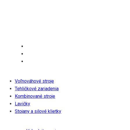
ktoré je udržateľné a nevyžaduje žiadnu údržbu.
Spoločnosť je zanietená pre wellness a zdravie a verí,
že ich partneri a zákazníci sa pridajú k ich cieľu vytvoriť
zdravšiu a udržateľnejšiu budúcnosť.
Produkty
Voľnováhové stroje
Tehličkové zariadenia
Kombinované stroje
Lavičky
Stojany a silové klietky
Riešenia