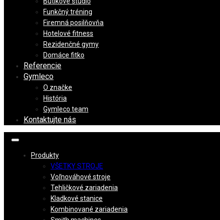
Butikové štúdio
Funkčný tréning
Firemná posilňovňa
Hotelové fitness
Rezidenčné gymy
Domáce fitko
Referencie
Gymleco
O značke
História
Gymleco team
Kontaktujte nás
Produkty
VŠETKY STROJE
Voľnováhové stroje
Tehličkové zariadenia
Kladkové stanice
Kombinované zariadenia