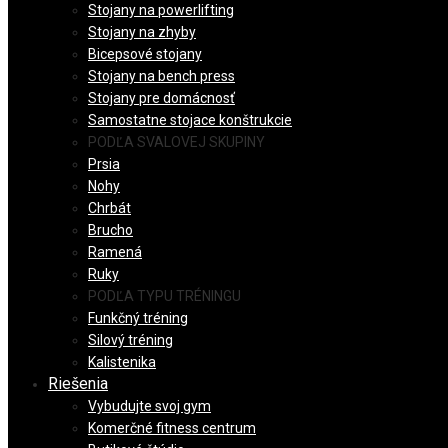
Stojany na powerlifting
Stojany na zhyby
Bicepsové stojany
Stojany na bench press
Stojany pre domácnosť
Samostatne stojace konštrukcie
PODĽA SVALOVEJ SKUPINY
Prsia
Nohy
Chrbát
Brucho
Ramená
Ruky
PODĽA TYPU TRÉNINGU
Funkčný tréning
Silový tréning
Kalistenika
Riešenia
Vybudujte svoj gym
Komerčné fitness centrum