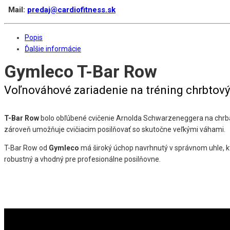
Mail:
predaj@cardiofitness.sk
Popis
Ďalšie informácie
Gymleco T-Bar Row
Voľnováhové zariadenie na tréning chrbtový
T-Bar Row
bolo obľúbené cvičenie Arnolda Schwarzeneggera na chrbát! 
zároveň umožňuje cvičiacim posilňovať so skutočne veľkými váhami.
T-Bar Row od
Gymleco
má široký úchop navrhnutý v správnom uhle, kt
robustný a vhodný pre profesionálne posilňovne.