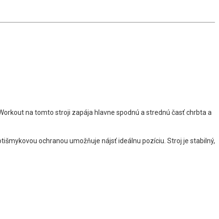
 Workout na tomto stroji zapája hlavne spodnú a strednú časť chrbta a
otišmykovou ochranou umožňuje nájsť ideálnu pozíciu. Stroj je stabilný,