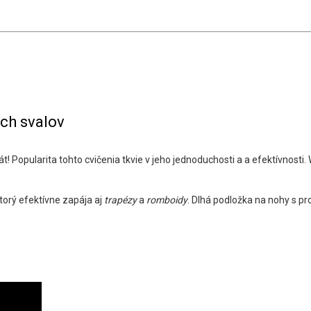
ch svalov
Popularita tohto cvičenia tkvie v jeho jednoduchosti a a efektívnosti.
orý efektívne zapája aj
trapézy
a
romboidy
. Dlhá podložka na nohy s pr