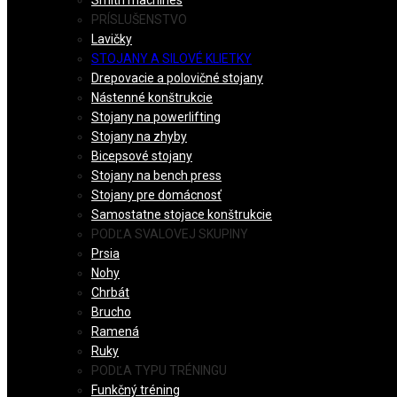
Smith machines
PRÍSLUŠENSTVO
Lavičky
STOJANY A SILOVÉ KLIETKY
Drepovacie a polovičné stojany
Nástenné konštrukcie
Stojany na powerlifting
Stojany na zhyby
Bicepsové stojany
Stojany na bench press
Stojany pre domácnosť
Samostatne stojace konštrukcie
PODĽA SVALOVEJ SKUPINY
Prsia
Nohy
Chrbát
Brucho
Ramená
Ruky
PODĽA TYPU TRÉNINGU
Funkčný tréning