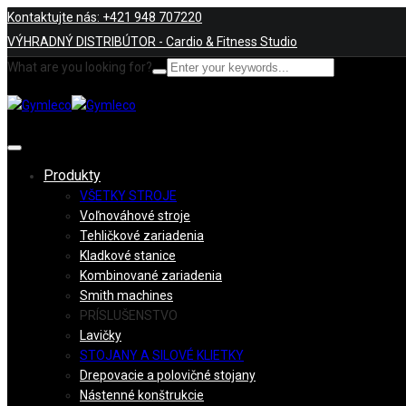
Kontaktujte nás: +421 948 707220
VÝHRADNÝ DISTRIBÚTOR - Cardio & Fitness Studio
What are you looking for?
Produkty
VŠETKY STROJE
Voľnováhové stroje
Tehličkové zariadenia
Kladkové stanice
Kombinované zariadenia
Smith machines
PRÍSLUŠENSTVO
Lavičky
STOJANY A SILOVÉ KLIETKY
Drepovacie a polovičné stojany
Nástenné konštrukcie