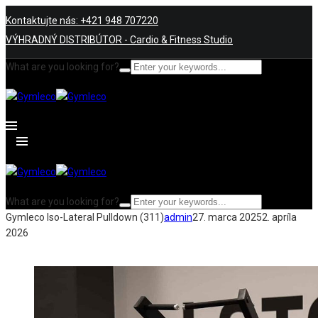
Kontaktujte nás: +421 948 707220
VÝHRADNÝ DISTRIBÚTOR - Cardio & Fitness Studio
What are you looking for?
What are you looking for?
Gymleco Iso-Lateral Pulldown (311)
admin
27. marca 2025
2. apríla
2026