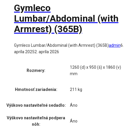
Gymleco
Lumbar/Abdominal (with
Armrest) (365B)
Gymleco Lumbar/Abdominal (with Armrest) (365B)
admin
6.
apríla 2025
2. apríla 2026
1260 (d) x 950 (š) x 1860 (v)
Rozmery:
mm
Hmotnosť zariadenia:
211 kg
Výškovo nastaviteľné sedadlo:
Áno
Výškovo nastaviteľná podpera
Áno
nôh: