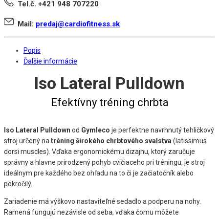
Tel.č. +421 948 707220
Mail:
predaj@cardiofitness.sk
Popis
Ďalšie informácie
Iso Lateral Pulldown
Efektívny tréning chrbta
Iso Lateral Pulldown
od
Gymleco
je perfektne navrhnutý tehličkový
stroj určený na
tréning širokého chrbtového svalstva
(latissimus
dorsi muscles). Vďaka ergonomickému dizajnu, ktorý zaručuje
správny a hlavne prirodzený pohyb cvičiaceho pri tréningu, je stroj
ideálnym pre každého bez ohľadu na to či je začiatočník alebo
pokročilý.
Zariadenie má výškovo nastaviteľné sedadlo a podperu na nohy.
Ramená fungujú nezávisle od seba, vďaka čomu môžete