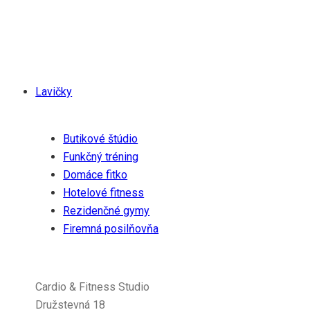
že ich partneri a zákazníci sa pridajú k ich cieľu vytvoriť
zdravšiu a udržateľnejšiu budúcnosť.
Produkty
Lavičky
Riešenia
Butikové štúdio
Funkčný tréning
Domáce fitko
Hotelové fitness
Rezidenčné gymy
Firemná posilňovňa
Gymleco
Cardio & Fitness Studio
Družstevná 18