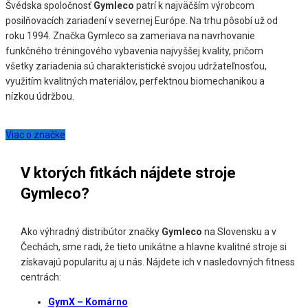
Švédska spoločnosť
Gymleco
patrí k najväčším výrobcom
posilňovacích zariadení v severnej Európe. Na trhu pôsobí už od
roku 1994. Značka Gymleco sa zameriava na navrhovanie
funkčného tréningového vybavenia najvyššej kvality, pričom
všetky zariadenia sú charakteristické svojou udržateľnosťou,
využitím kvalitných materiálov, perfektnou biomechanikou a
nízkou údržbou.
Viac o značke
V ktorých fitkách nájdete stroje
Gymleco?
Ako výhradný distribútor značky
Gymleco
na Slovensku a v
Čechách, sme radi, že tieto unikátne a hlavne kvalitné stroje si
získavajú popularitu aj u nás. Nájdete ich v nasledovných fitness
centrách:
GymX – Komárno