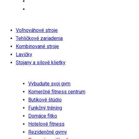
Produkty
Voľnováhové stroje
Tehličkové zariadenia
Kombinované stroje
Lavičky
Stojany a silové klietky
Riešenia
Vybudujte svoj gym
Komerčné fitness centrum
Butikové štúdio
Funkčný tréning
Domáce fitko
Hotelové fitness
Rezidenčné gymy