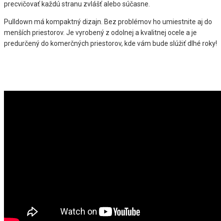
precvičovať každú stranu zvlášť alebo súčasne.
Pulldown má kompaktný dizajn. Bez problémov ho umiestnite aj do
menších priestorov. Je vyrobený z odolnej a kvalitnej ocele a je
predurčený do komerčných priestorov, kde vám bude slúžiť dlhé roky!