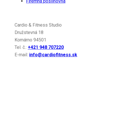
Firemná posilňovňa
Kontakt
Cardio & Fitness Studio
Družstevná 18
Komárno 94501
Tel. č.:
+421 948 707220
E-mail:
info@cardiofitness.sk
Gymleco
Od roku 1994 sa Gymleco zameriava na navrhovanie
funkčného tréningového vybavenia najvyššej kvality,
ktoré je udržateľné a nevyžaduje žiadnu údržbu.
Spoločnosť je zanietená pre wellness a zdravie a verí,