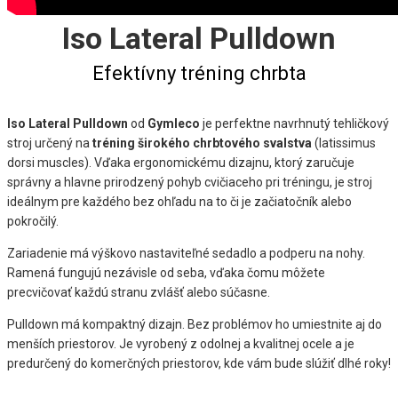
Iso Lateral Pulldown
Efektívny tréning chrbta
Iso Lateral Pulldown
od
Gymleco
je perfektne navrhnutý tehličkový
stroj určený na
tréning širokého chrbtového svalstva
(latissimus
dorsi muscles). Vďaka ergonomickému dizajnu, ktorý zaručuje
správny a hlavne prirodzený pohyb cvičiaceho pri tréningu, je stroj
ideálnym pre každého bez ohľadu na to či je začiatočník alebo
pokročilý.
Zariadenie má výškovo nastaviteľné sedadlo a podperu na nohy.
Ramená fungujú nezávisle od seba, vďaka čomu môžete
precvičovať každú stranu zvlášť alebo súčasne.
Pulldown má kompaktný dizajn. Bez problémov ho umiestnite aj do
menších priestorov. Je vyrobený z odolnej a kvalitnej ocele a je
predurčený do komerčných priestorov, kde vám bude slúžiť dlhé roky!