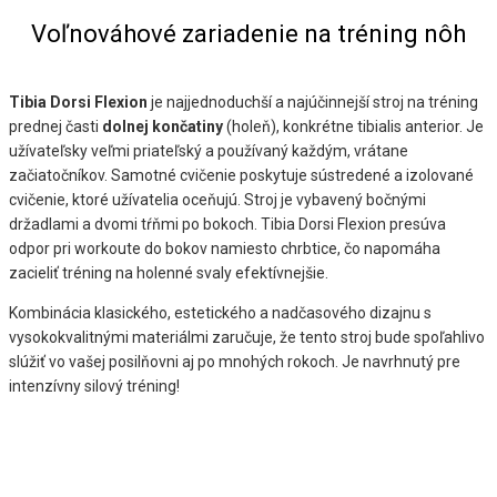
Voľnováhové zariadenie na tréning nôh
Tibia Dorsi Flexion
je najjednoduchší a najúčinnejší stroj na tréning
prednej časti
dolnej končatiny
(holeň), konkrétne tibialis anterior. Je
užívateľsky veľmi priateľský a používaný každým, vrátane
začiatočníkov. Samotné cvičenie poskytuje sústredené a izolované
cvičenie, ktoré užívatelia oceňujú. Stroj je vybavený bočnými
držadlami a dvomi tŕňmi po bokoch. Tibia Dorsi Flexion presúva
odpor pri workoute do bokov namiesto chrbtice, čo napomáha
zacieliť tréning na holenné svaly efektívnejšie.
Kombinácia klasického, estetického a nadčasového dizajnu s
vysokokvalitnými materiálmi zaručuje, že tento stroj bude spoľahlivo
slúžiť vo vašej posilňovni aj po mnohých rokoch. Je navrhnutý pre
intenzívny silový tréning!