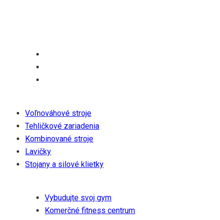
že ich partneri a zákazníci sa pridajú k ich cieľu vytvoriť
zdravšiu a udržateľnejšiu budúcnosť.
Produkty
Voľnováhové stroje
Tehličkové zariadenia
Kombinované stroje
Lavičky
Stojany a silové klietky
Riešenia
Vybudujte svoj gym
Komerčné fitness centrum