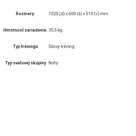
Rozmery:
1020 (d) x 600 (š) x 510 (v) mm
Hmotnosť zariadenia:
35,5 kg
Typ tréningu
Silový tréning
Typ svalovej skupiny
Nohy
Gymleco
Od roku 1994 sa Gymleco zameriava na navrhovanie
funkčného tréningového vybavenia najvyššej kvality,
ktoré je udržateľné a nevyžaduje žiadnu údržbu.
Spoločnosť je zanietená pre wellness a zdravie a verí,