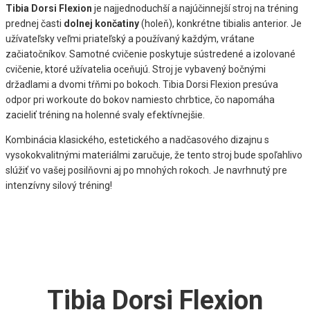
Tibia Dorsi Flexion
je najjednoduchší a najúčinnejší stroj na tréning
prednej časti
dolnej končatiny
(holeň), konkrétne tibialis anterior. Je
užívateľsky veľmi priateľský a používaný každým, vrátane
začiatočníkov. Samotné cvičenie poskytuje sústredené a izolované
cvičenie, ktoré užívatelia oceňujú. Stroj je vybavený bočnými
držadlami a dvomi tŕňmi po bokoch. Tibia Dorsi Flexion presúva
odpor pri workoute do bokov namiesto chrbtice, čo napomáha
zacieliť tréning na holenné svaly efektívnejšie.
Kombinácia klasického, estetického a nadčasového dizajnu s
vysokokvalitnými materiálmi zaručuje, že tento stroj bude spoľahlivo
slúžiť vo vašej posilňovni aj po mnohých rokoch. Je navrhnutý pre
intenzívny silový tréning!
Tibia Dorsi Flexion