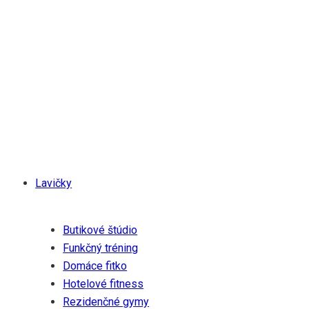
Od roku 1994 sa Gymleco zameriava na navrhovanie
funkčného tréningového vybavenia najvyššej kvality,
ktoré je udržateľné a nevyžaduje žiadnu údržbu.
Spoločnosť je zanietená pre wellness a zdravie a verí,
že ich partneri a zákazníci sa pridajú k ich cieľu vytvoriť
zdravšiu a udržateľnejšiu budúcnosť.
Produkty
Lavičky
Riešenia
Butikové štúdio
Funkčný tréning
Domáce fitko
Hotelové fitness
Rezidenčné gymy