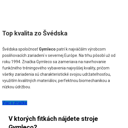
Top kvalita zo Švédska
Švédska spoločnosť
Gymleco
patrí k najväčším výrobcom
posilňovacích zariadení v severnej Európe. Na trhu pôsobí už od
roku 1994. Značka Gymleco sa zameriava na navrhovanie
funkčného tréningového vybavenia najvyššej kvality, pričom
všetky zariadenia sú charakteristické svojou udržateľnosťou,
využitím kvalitných materiálov, perfektnou biomechanikou a
nízkou údržbou.
Viac o značke
V ktorých fitkách nájdete stroje
Gymleco?