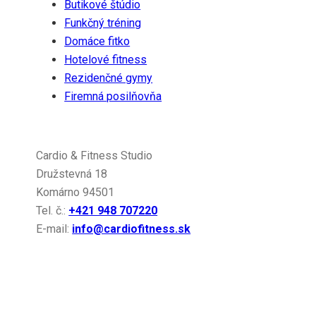
Butikové štúdio
Funkčný tréning
Domáce fitko
Hotelové fitness
Rezidenčné gymy
Firemná posilňovňa
Kontakt
Cardio & Fitness Studio
Družstevná 18
Komárno 94501
Tel. č.:
+421 948 707220
E-mail:
info@cardiofitness.sk
Gymleco