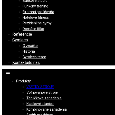
Butikové štúdio
Funkčný tréning
Firemná posilňovňa
Hotelové fitness
Rezidenčné gymy
Domáce fitko
Referencie
Gymleco
O značke
História
Gymleco team
Kontaktujte nás
Produkty
VŠETKY STROJE
Voľnováhové stroje
Tehličkové zariadenia
Kladkové stanice
Kombinované zariadenia