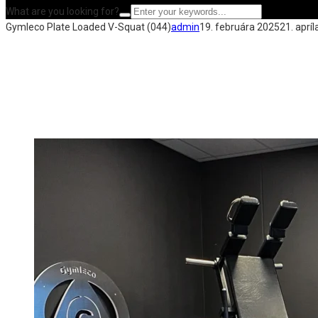
What are you looking for?
Gymleco Plate Loaded V-Squat (044)
admin
19. februára 2025
21. aprí