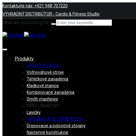
Kontaktujte nás: +421 948 707220
VÝHRADNÝ DISTRIBÚTOR - Cardio & Fitness Studio
What are you looking for?
Produkty
VŠETKY STROJE
Voľnováhové stroje
Tehličkové zariadenia
Kladkové stanice
Kombinované zariadenia
Smith machines
PRÍSLUŠENSTVO
Lavičky
STOJANY A SILOVÉ KLIETKY
Drepovacie a polovičné stojany
Nástenné konštrukcie