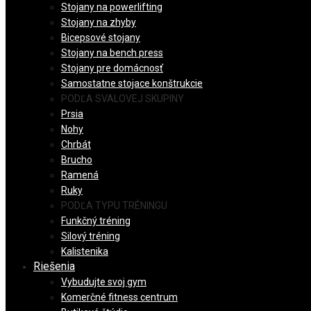
Stojany na powerlifting
Stojany na zhyby
Bicepsové stojany
Stojany na bench press
Stojany pre domácnosť
Samostatne stojace konštrukcie
PODĽA SVALOVEJ SKUPINY
Prsia
Nohy
Chrbát
Brucho
Ramená
Ruky
PODĽA TYPU TRÉNINGU
Funkčný tréning
Silový tréning
Kalistenika
Riešenia
Vybudujte svoj gym
Komerčné fitness centrum